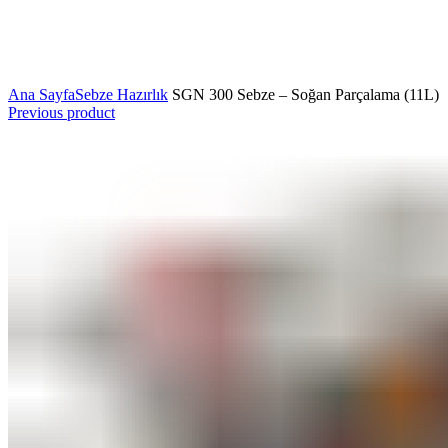
Ana Sayfa
Sebze Hazırlık
SGN 300 Sebze – Soğan Parçalama (11L)
Previous product