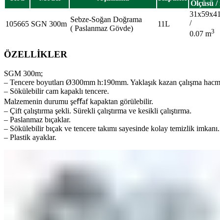
Ölçüsü /
31x59x4
Sebze-Soğan Doğrama
/
105665
SGN 300m
11L
( Paslanmaz Gövde)
3
0.07 m
ÖZELLİKLER
SGM 300m;
– Tencere boyutları Ø300mm h:190mm. Yaklaşık kazan çalışma hacmi 
– Sökülebilir cam kapaklı tencere.
Malzemenin durumu şeﬀaf kapaktan görülebilir.
– Çift çalıştırma şekli. Sürekli çalıştırma ve kesikli çalıştırma.
– Paslanmaz bıçaklar.
– Sökülebilir bıçak ve tencere takımı sayesinde kolay temizlik imkanı.
– Plastik ayaklar.