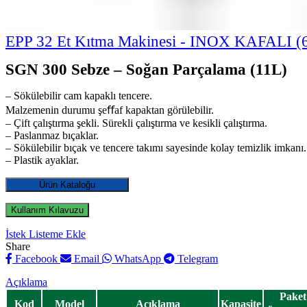
EPP 32 Et Kıtma Makinesi - INOX KAFALI (
SGN 300 Sebze – Soğan Parçalama (11L)
– Sökülebilir cam kapaklı tencere.
Malzemenin durumu şeﬀaf kapaktan görülebilir.
– Çift çalıştırma şekli. Sürekli çalıştırma ve kesikli çalıştırma.
– Paslanmaz bıçaklar.
– Sökülebilir bıçak ve tencere takımı sayesinde kolay temizlik imkanı.
– Plastik ayaklar.
Ürün Kataloğu
Kullanım Kılavuzu
İstek Listeme Ekle
Share
Facebook
Email
WhatsApp
Telegram
Açıklama
Paket
Kod
Model
Açıklama
Kapasite