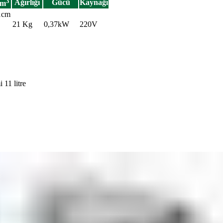
3
Ağırlığı
Gücü
Kaynağı
 m
1cm
21 Kg
0,37kW
220V
11 litre