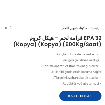
الرئيسية
ماكينات تجهيز اللحم
EPA 32 فرامة لحم – هيكل كروم
(600Kg/Saat) (Kopya) (Kopya)
– Güçlü dökme demir redüktör.
– İleri-geri çalıştırma özelliği.
– El koruma aparatı et itme tokmağı birlikte
kullanıldığında etkin koruma sağlar.
– Titreşimi azaltan plastik ayaklar.
– Redüktör yağ göstergesi.
KALITE BELGESI